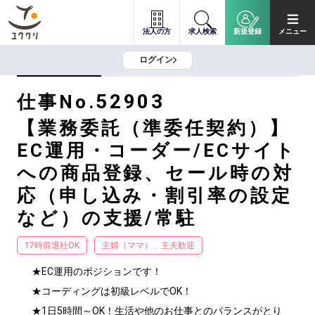
法人の方
求人検索
新規登録
メニュー
ログイン
52903
仕事No.
【業務委託（準委任契約）】
EC運用・コーダー/ECサイト
への商品登録、セール時の対
応（申し込み・割引率の設定
など）の支援/常駐
17時前退社OK
主婦（ママ）、主夫歓迎
★EC運用のポジションです！

★コーディングは初級レベルでOK！

★1日5時間～OK！生活や他のお仕事とのバランスがとり