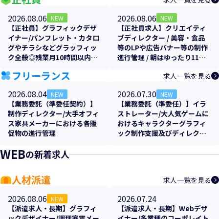
2026.08.06
2026.08.06
NEW
NEW
【正社員】グラフィックデザ
【正社員求人】クリエイティ
イナー/パンフレット・カタロ
ブディレクター / 美容・食品
グやチラシなどグラッフィッ
等のLPや広告バナー等の制作
ク全般◎残業月10時間以内・
進行管理 / 朝はゆったり11時
大阪勤務
出社＆土日祝休み
フリーランス
求人一覧を見る
2026.08.04
2026.07.30
NEW
NEW
【業務委託（準委任契約）】
【業務委託（準委任）】イラ
制作ディレクター/大手オフィ
ストレーター/大人気ゲームに
ス家具メーカーにおける各販
おけるキャラクターグラフィ
促物の進行管理
ック制作支援及びディレクシ
ョン支援
WEB
の新着求人
人材派遣
求人一覧を見る
2026.08.06
2026.07.24
NEW
【派遣求人・長期】グラフィ
【派遣求人・長期】Webデザ
ックデザイナー/調理家電メー
イナー/多業種のコーポレイト