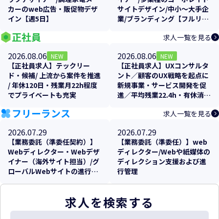
カーのweb広告・販促物デザ
サイトデザイン/中小～大手企
イン【週5日】
業/ブランディング【フルリモ
相談可】【週3日～5日】【時
正社員
求人一覧を見る
短相談可】
2026.08.06
2026.08.06
NEW
NEW
【正社員求人】テックリー
【正社員求人】UXコンサルタ
ド・候補/ 上流から案件を推進
ント／顧客のUX戦略を起点に
/ 年休120日・残業月22h程度
新規事業・サービス開発を促
でプライベートも充実
進／平均残業22.4h・有休消化
率70%で無理なくキャリアア
フリーランス
求人一覧を見る
ップ
2026.07.29
2026.07.29
【業務委託（準委任契約）】
【業務委託（準委任）】web
Webディレクター・Webデザ
ディレクター/Webや紙媒体の
イナー（海外サイト担当）/グ
ディレクション支援および進
ローバルWebサイトの進行管
行管理
理およびローカライズ支援
求人を検索する