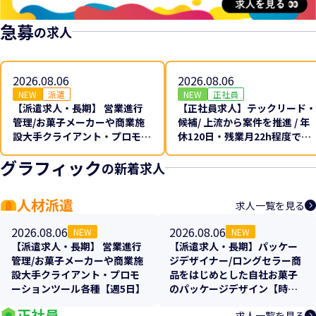
急募
の求人
2026.08.06
2026.08.06
NEW
派遣
NEW
正社員
【派遣求人・長期】 営業進行
【正社員求人】テックリード・
管理/お菓子メーカーや商業施
候補/ 上流から案件を推進 / 年
設大手クライアント・プロモー
休120日・残業月22h程度でプ
ションツール各種【週5日】
ライベートも充実
グラフィック
の新着求人
人材派遣
求人一覧を見る
2026.08.06
2026.08.06
NEW
NEW
【派遣求人・長期】 営業進行
【派遣求人・長期】パッケー
管理/お菓子メーカーや商業施
ジデザイナー/ロングセラー商
設大手クライアント・プロモ
品をはじめとした自社お菓子
ーションツール各種【週5日】
のパッケージデザイン【時短
相談可】【週4】【週5】
正社員
求人一覧を見る