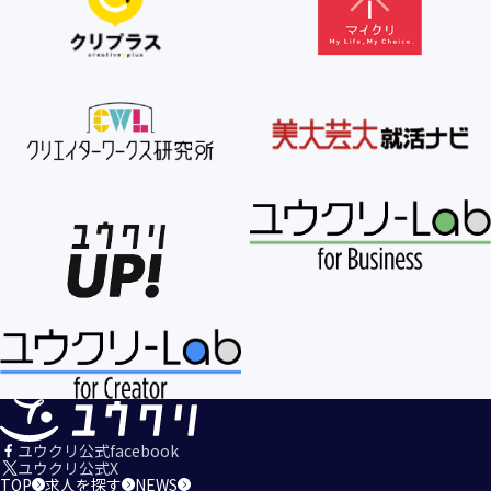
【個人情報の利用目的の公表】
当社は、個人情報を次の利用目的の範囲内で利用すること
を、個人情報の保護に関する法律（個人情報保護法）第21条
第１項及びJISQ15001:2017の附属書A.3.4.2.4に基づき公表し
ます。
＜個人情報の利用目的＞
・当社が取得するお客様の個人情報
１．当社のサービスを提供するため
２．当社のサービスを安心・安全にご利用いただける環境整
備のため
３．当社のサービスの運営・管理のため
４．当社のサービスに関するご案内、お問い合せ等への対応
のため
５．当社、その他当社のサービスについての調査・データ集
積、改善、研究開発のため
６．当社がおすすめする商品・サービスなどのご案内を送
信・送付するため
７．当社とお客様の間での必要な連絡を行うため
ユウクリ公式facebook
８．当社のサービスに関する当社の規約、ポリシー等（以下
ユウクリ公式X
TOP
求人を探す
NEWS
「規約等」といいます。）に違反する行為に対する対応のた