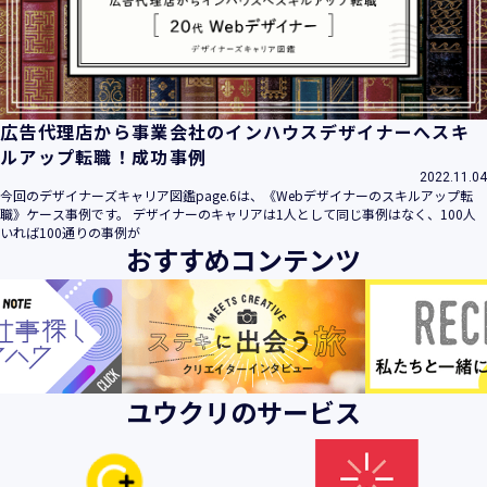
ビス」といいます。）において、お客様が、当社でご利用に
なったサービスの内容、ご利用日時、ご利用回数などのご利
用内容及びご利用履歴に関する情報
【個人情報の取得・収集について】
当社は、以下の方法により、個人情報を取得させていただき
広告代理店から事業会社のインハウスデザイナーへスキ
ます。
ルアップ転職！成功事例
・当社サービスを通じて取得・収集させていただく方法
2022.11.04
今回のデザイナーズキャリア図鑑page.6は、《Webデザイナーのスキルアップ転
当社サービスにおいて、自ら入力された個人情報を、当社は
職》ケース事例です。 デザイナーのキャリアは1人として同じ事例はなく、100人
取得・収集させていただきます。
いれば100通りの事例が
おすすめコンテンツ
・電子メール、郵便、書面、電話等の手段により取得・収集
させていただく方法
当社に対し、電子メール、郵便、書面、電話等の手段によっ
て、ご提供いただいた個人情報を、当社は取得・収集させて
いただきます。
・当社等へアクセスされた際に情報を収集させていただく方
ユウクリのサービス
法
当社サービスをご利用された履歴等を収集させていただきま
す。これらの情報には、利用されるURL、ブラウザや携帯電
話の種類、IPアドレスなどの情報を含みます。