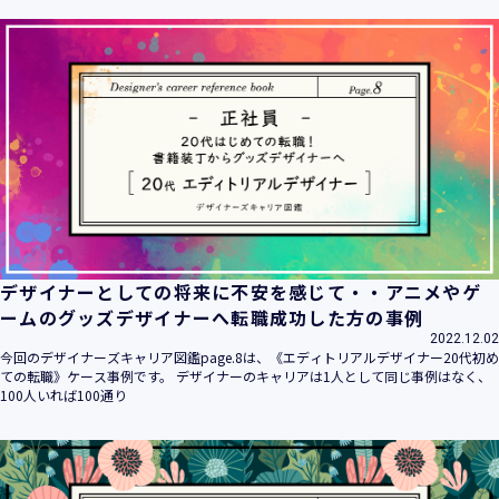
ます。
当社は個人情報の取扱いに関する法令、国が定める指針その
他の規範を遵守致します。
当社は個人情報の漏えい、滅失、き損などのリスクに対して
は、合理的な安全対策を講じて防止する規程、体制を構築
し、継続的に向上させていきます。また、万一の際には速や
かに是正措置を講じます。
当社は個人情報取扱いに関する苦情及び相談に対しては、迅
速かつ誠実に対応致します。
個人情報保護マネジメントシステムは、当社を取り巻く環境
の変化と実情を踏まえ、適時・適切に見直して継続的に改善
をはかっていきます。
デザイナーとしての将来に不安を感じて・・アニメやゲ
個人情報保護方針に関するお問合せ先 兼 個人情報に関する苦
ームのグッズデザイナーへ転職成功した方の事例
情・相談窓口
2022.12.02
株式会社 ユウクリ 個人情報保護管理責任者 安部 洋平
今回のデザイナーズキャリア図鑑page.8は、《エディトリアルデザイナー20代初め
〒151-0073 東京都渋谷区笹塚1-55-7 マルエスファーストビ
ての転職》ケース事例です。 デザイナーのキャリアは1人として同じ事例はなく、
ル 7F
100人いれば100通り
メールアドレス：
info@y-create.co.jp
電話番号：03-6712-7970（土日休日を除く9:00～18:00）