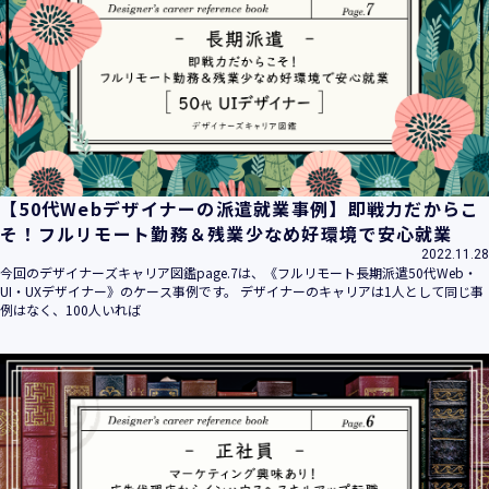
平成16年 2月 1日
平成21年 3月23日 改訂
平成23年 4月 1日 改訂
平成26年 9月10日 改訂
平成27年 6月24日 改訂
平成28年11月 1日 改訂
平成30年 7月 1日 改訂
令和6年 5月 1日 改訂
【50代Webデザイナーの派遣就業事例】即戦力だからこ
令和7年 2月17日 改訂
そ！フルリモート勤務＆残業少なめ好環境で安心就業
2022.11.28
【個人情報】
今回のデザイナーズキャリア図鑑page.7は、《フルリモート長期派遣50代Web・
株式会社ユウクリ（以下「当社」といいます。）が取得する
UI・UXデザイナー》のケース事例です。 デザイナーのキャリアは1人として同じ事
個人情報とは、個人の識別に係る以下の情報をいいます。
例はなく、100人いれば
・住所・氏名・電話番号・電子メールアドレス、クレジット
カード情報、ログインID、パスワード、ニックネーム、IPア
ドレス等において、特定の個人を識別できる情報
（他の情報と照合することができ、それにより特定の個人を
識別することができることとなるものを含みます。）
・当社の運営・提供するサービス（以下総称して「当社サー