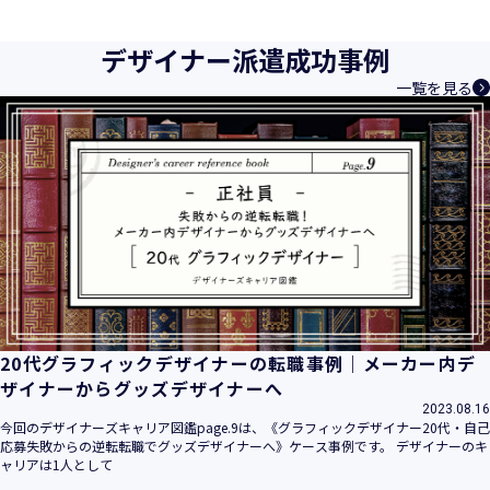
育成等、クリエイティブ領域で独創的なサービスを提供する
クリエイターエージェンシーとして事業を行っており、お客
デザイナー派遣成功事例
様、お取引先関係者の個人情報及び特定個人情報などを、人
一覧を見る
材派遣サービス、人材紹介サービス、請負サービス、その
他、利用者の皆さまの「活躍の場の創造」と「就業の機会の
創出」に利用しています。また、従業者の情報及び特定個人
情報などを従業者管理に利用します。これらから当社にとっ
て個人情報及び特定個人情報の保護が重大な責務であると同
時に、個人情報などの保護を徹底することは企業の社会的責
務と認識しております。そこで、個人情報保護理念と自ら定
めた行動規範に基づき、社会的使命を十分に認識し、本人の
権利の保護、個人情報に関する法規制等を遵守致します。
また、以下に示す方針を具現化するための個人情報保護マネ
ジメントシステムを構築し、最新のＩＴ技術の動向、社会的
要請の変化、経営環境の変動等を常に認識しながら、その継
20代グラフィックデザイナーの転職事例｜メーカー内デ
続的改善に、全社を挙げて取り組むことをここに宣言致しま
ザイナーからグッズデザイナーへ
す。
2023.08.16
当社は、事業の目的に適切な個人情報の取得・利用及び提供
今回のデザイナーズキャリア図鑑page.9は、《グラフィックデザイナー20代・自己
応募失敗からの逆転転職でグッズデザイナーへ》ケース事例です。 デザイナーのキ
を行い、特定された利用目的の達成に必要な範囲を超えた個
ャリアは1人として
人情報の取扱いを行いません。また、そのための措置を講じ