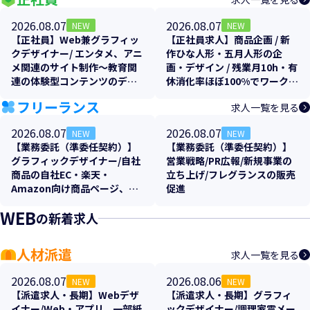
2026.08.07
2026.08.07
NEW
NEW
【正社員】Web兼グラフィッ
【正社員求人】商品企画 / 新
クデザイナー/ エンタメ、アニ
作ひな人形・五月人形の企
メ関連のサイト制作～教育関
画・デザイン / 残業月10h・有
連の体験型コンテンツのデザ
休消化率ほぼ100%でワークラ
イン制作
イフバランス抜群
フリーランス
求人一覧を見る
2026.08.07
2026.08.07
NEW
NEW
【業務委託（準委任契約）】
【業務委託（準委任契約）】
グラフィックデザイナー/自社
営業戦略/PR広報/新規事業の
商品の自社EC・楽天・
立ち上げ/フレグランスの販売
Amazon向け商品ページ、各
促進
販促物のクリエイティブ制作
WEB
支援
の新着求人
人材派遣
求人一覧を見る
2026.08.07
2026.08.06
NEW
NEW
【派遣求人・長期】Webデザ
【派遣求人・長期】グラフィ
イナー/Web・アプリ、一部紙
ックデザイナー/調理家電メー