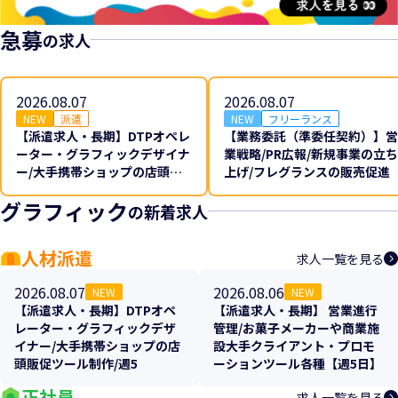
急募
の求人
2026.08.07
2026.08.07
NEW
派遣
NEW
フリーランス
【派遣求人・長期】DTPオペレ
【業務委託（準委任契約）】営
ーター・グラフィックデザイナ
業戦略/PR広報/新規事業の立ち
ー/大手携帯ショップの店頭販
上げ/フレグランスの販売促進
促ツール制作/週5
グラフィック
の新着求人
人材派遣
求人一覧を見る
2026.08.07
2026.08.06
NEW
NEW
【派遣求人・長期】DTPオペ
【派遣求人・長期】 営業進行
レーター・グラフィックデザ
管理/お菓子メーカーや商業施
イナー/大手携帯ショップの店
設大手クライアント・プロモ
頭販促ツール制作/週5
ーションツール各種【週5日】
正社員
求人一覧を見る