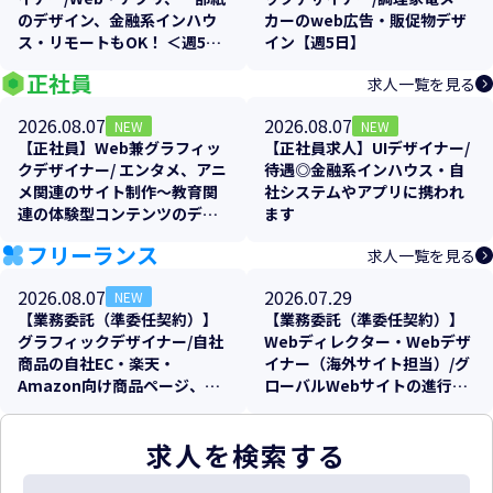
のデザイン、金融系インハウ
カーのweb広告・販促物デザ
ス・リモートもOK！ ＜週5日
イン【週5日】
＞【残業少なめ！】
正社員
求人一覧を見る
2026.08.07
2026.08.07
NEW
NEW
【正社員】Web兼グラフィッ
【正社員求人】UIデザイナー/
クデザイナー/ エンタメ、アニ
待遇◎金融系インハウス・自
メ関連のサイト制作～教育関
社システムやアプリに携われ
連の体験型コンテンツのデザ
ます
イン制作
フリーランス
求人一覧を見る
2026.08.07
2026.07.29
NEW
【業務委託（準委任契約）】
【業務委託（準委任契約）】
グラフィックデザイナー/自社
Webディレクター・Webデザ
商品の自社EC・楽天・
イナー（海外サイト担当）/グ
Amazon向け商品ページ、各
ローバルWebサイトの進行管
販促物のクリエイティブ制作
理およびローカライズ支援
支援
求人を検索する