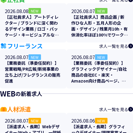
2026.08.08
2026.08.07
NEW
NEW
【正社員求人】アートディレ
【正社員求人】商品企画 / 新
クター / ブランドに深く関わ
作ひな人形・五月人形の企
るデザイン業務 / ロゴ・パッ
画・デザイン / 残業月10h・有
ケージ・キービジュアルなど
休消化率ほぼ100%でワークラ
トータルプロデュース！土日
イフバランス抜群
フリーランス
求人一覧を見る
祝休み
2026.08.07
2026.08.07
NEW
NEW
【業務委託（準委任契約）】
【業務委託（準委任契約）】
営業戦略/PR広報/新規事業の
グラフィックデザイナー/自社
立ち上げ/フレグランスの販売
商品の自社EC・楽天・
促進
Amazon向け商品ページ、各
販促物のクリエイティブ制作
WEB
の新着求人
支援
人材派遣
求人一覧を見る
2026.08.07
2026.08.06
NEW
NEW
【派遣求人・長期】Webデザ
【派遣求人・長期】グラフィ
イナー/Web・アプリ、一部紙
ックデザイナー/調理家電メー