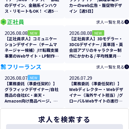
のデザイン、金融系インハウ
カーのweb広告・販促物デザ
ス・リモートもOK！ ＜週5日
イン【週5日】
＞【残業少なめ！】
正社員
求人一覧を見る
2026.08.08
2026.08.08
NEW
NEW
【正社員求人】コミュニケー
【正社員求人】3Dモデラー・
ションデザイナー（チームマ
3DCGデザイナー / 英単語・英
ネージャー候補）/IT転職支援
会話アプリのキャラクター制
事業のWebサイト・LP制作/
作にかかわる / 平均残業月
年間休日125日・土日祝休み・
10〜20h・フレックス制
フリーランス
求人一覧を見る
週2リモート可
2026.08.07
2026.07.29
NEW
【業務委託（準委任契約）】
【業務委託（準委任契約）】
グラフィックデザイナー/自社
Webディレクター・Webデザ
商品の自社EC・楽天・
イナー（海外サイト担当）/グ
Amazon向け商品ページ、各
ローバルWebサイトの進行管
販促物のクリエイティブ制作
理およびローカライズ支援
支援
求人を検索する