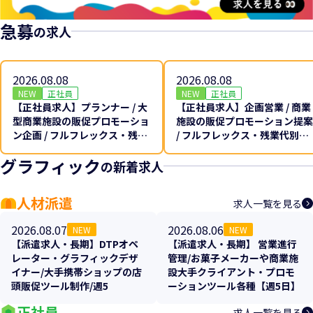
急募
の求人
2026.08.08
2026.08.08
NEW
正社員
NEW
正社員
【正社員求人】プランナー / 大
【正社員求人】企画営業 / 商業
型商業施設の販促プロモーショ
施設の販促プロモーション提案
ン企画 / フルフレックス・残業
/ フルフレックス・残業代別途
代別途全額支給♪
全額支給♪
グラフィック
の新着求人
人材派遣
求人一覧を見る
2026.08.07
2026.08.06
NEW
NEW
【派遣求人・長期】DTPオペ
【派遣求人・長期】 営業進行
レーター・グラフィックデザ
管理/お菓子メーカーや商業施
イナー/大手携帯ショップの店
設大手クライアント・プロモ
頭販促ツール制作/週5
ーションツール各種【週5日】
正社員
求人一覧を見る