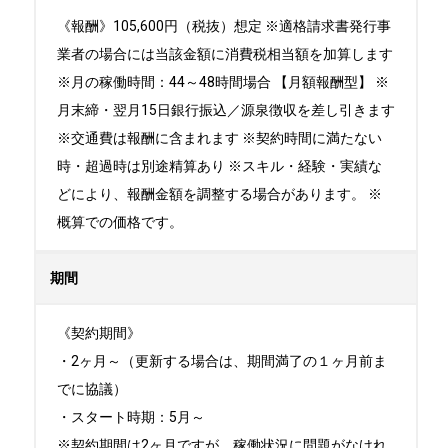
《報酬》105,600円（税抜）想定 ※適格請求書発行事
業者の場合には当該金額に消費税相当額を加算します
※月の稼働時間：44～48時間場合 【月額報酬型】 ※
月末締・翌月15日銀行振込／源泉徴収を差し引きます
※交通費は報酬に含まれます ※契約時間に満たない
時・超過時は別途精算あり ※スキル・経験・実績な
どにより、報酬金額を調整する場合があります。 ※
概算での価格です。
期間
《契約期間》

・2ヶ月～（更新する場合は、期間満了の１ヶ月前ま
でに協議）

・スタート時期：5月～ 

※契約期間は2ヶ月ですが、稼働状況に問題がなけれ