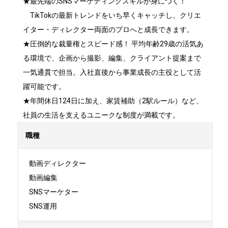
★最先端のSNSマーケティングスキルが身につく！ 

　TikTokの最新トレンドをいち早くキャッチし、クリエ
イター・ディレクター両面のプロへと成長できます。

★圧倒的な裁量権とスピード感！ 平均年齢29歳の活気あ
る環境で、企画から撮影、編集、クライアント提案まで
一気通貫で担当。入社直後から事業成長の主役として活
躍可能です。

★年間休日124日に加え、家賃補助（2駅ルール）など、
社員の生活を支えるユニークな制度が満載です。
職種
動画ディレクター

動画編集

SNSマーケター

SNS運用