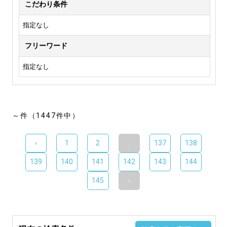
こだわり条件
指定なし
フリーワード
指定なし
～件（1447件中）
‹
1
2
...
137
138
139
140
141
142
143
144
145
›