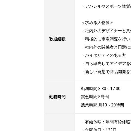
・アパレルやスポーツ雑貨
＜求める人物像＞

・社内外のデザイナーと共
歓迎経験
・積極的に市場調査を行い
・社内外の関係者と円滑に
・バイタリティのある方

・自ら率先してアイデアを
・新しい発想で商品開発を
勤務時間:8:30～17:30

勤務時間
実働時間:8時間

残業時間:月10～20時間
・有給休暇：年間有給休暇1
・年間休日：123日
