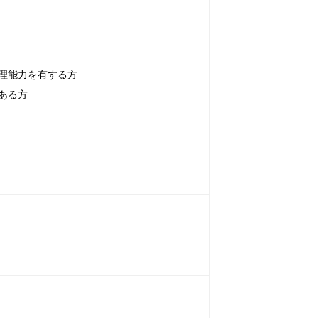
能力を有する方

る方
