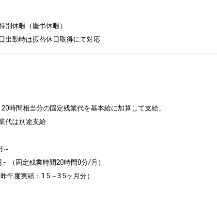
特別休暇（慶弔休暇）

日出勤時は振替休日取得にて対応
20時間相当分の固定残業代を基本給に加算して支給。

業代は別途支給

～

円～（固定残業時間20時間0分/月）

年度実績：1.5～3.5ヶ月分）
