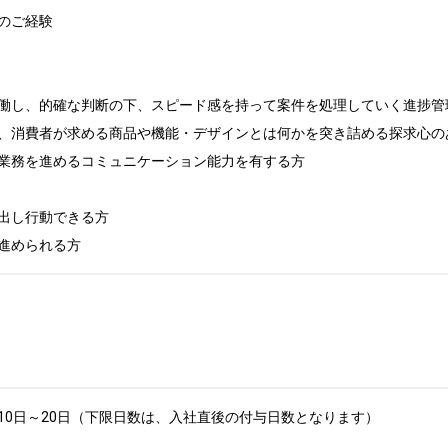
のご経験

働し、的確な判断の下、スピード感を持って案件を処理していく進捗管理
、消費者が求める商品や機能・デザインとは何かを突き詰める探求心のあ
業務を進めるコミュニケーション能力を有する方

出し行動できる方

進められる方
0日～20日（下限日数は、入社直後の付与日数となります）
