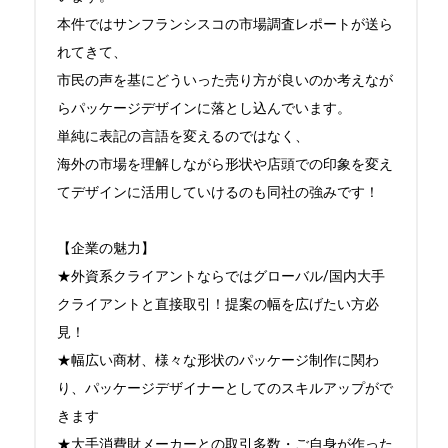
本件ではサンフランシスコの市場調査レポートが送ら
れてきて、

市民の声を基にどういった売り方が良いのか考えなが
らパッケージデザインに落とし込んでいます。

単純に表記の言語を変えるのではなく、

海外の市場を理解しながら形状や店頭での印象を変え
てデザインに活用していけるのも同社の強みです！

【企業の魅力】

★外資系クライアントならではグローバル/国内大手
クライアントと直接取引！提案の幅を広げたい方必
見！

★幅広い商材、様々な形状のパッケージ制作に関わ
り、パッケージデザイナーとしてのスキルアップがで
きます

★大手消費財メーカーとの取引多数・ご自身が作った