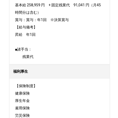
基本給 258,959 円　+ 固定残業代　91,041 円（月45
時間分は含む）

賞与：賞与：年1回　※決算賞与

【給与備考】

昇給　年1回

■諸手当：

　　残業代
福利厚生
【保険制度】

健康保険

厚生年金

雇用保険

労災保険
