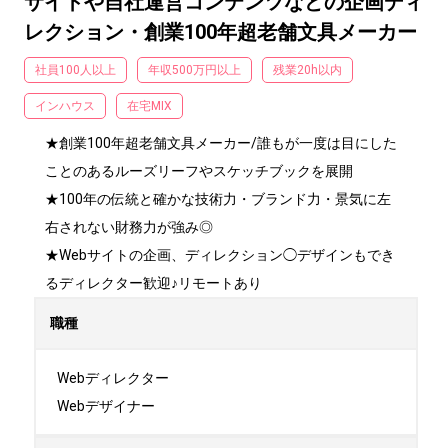
サイトや自社運営コンテンツなどの企画ディ
レクション・創業100年超老舗文具メーカー
社員100人以上
年収500万円以上
残業20h以内
インハウス
在宅MIX
★創業100年超老舗文具メーカー/誰もが一度は目にした
ことのあるルーズリーフやスケッチブックを展開

★100年の伝統と確かな技術力・ブランド力・景気に左
右されない財務力が強み◎

★Webサイトの企画、ディレクション◯デザインもでき
るディレクター歓迎♪リモートあり
職種
Webディレクター

Webデザイナー