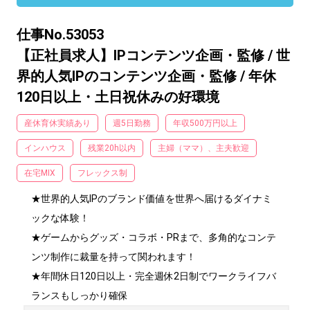
仕事No.53053
【正社員求人】IPコンテンツ企画・監修 / 世
界的人気IPのコンテンツ企画・監修 / 年休
120日以上・土日祝休みの好環境
産休育休実績あり
週5日勤務
年収500万円以上
インハウス
残業20h以内
主婦（ママ）、主夫歓迎
在宅MIX
フレックス制
★世界的人気IPのブランド価値を世界へ届けるダイナミ
ックな体験！

★ゲームからグッズ・コラボ・PRまで、多角的なコンテ
ンツ制作に裁量を持って関われます！

★年間休日120日以上・完全週休2日制でワークライフバ
ランスもしっかり確保