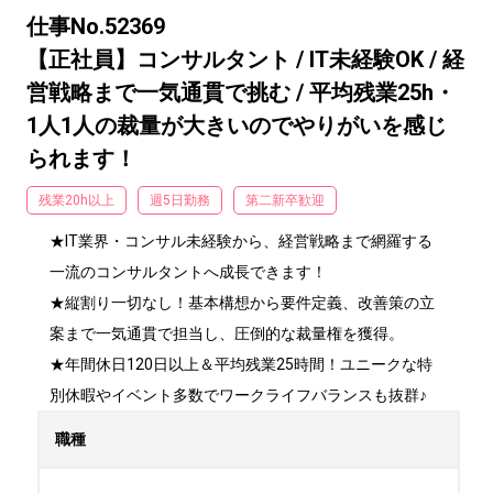
仕事No.52369
【正社員】コンサルタント / IT未経験OK / 経
営戦略まで一気通貫で挑む / 平均残業25h・
1人1人の裁量が大きいのでやりがいを感じ
られます！
残業20h以上
週5日勤務
第二新卒歓迎
★IT業界・コンサル未経験から、経営戦略まで網羅する
一流のコンサルタントへ成長できます！

★縦割り一切なし！基本構想から要件定義、改善策の立
案まで一気通貫で担当し、圧倒的な裁量権を獲得。

★年間休日120日以上＆平均残業25時間！ユニークな特
別休暇やイベント多数でワークライフバランスも抜群♪
職種