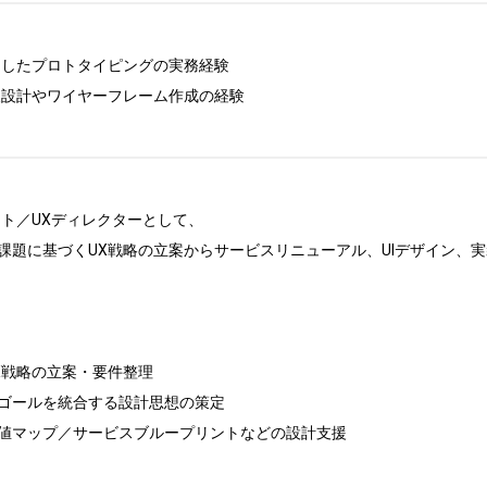
を使用したプロトタイピングの実務経験

報設計やワイヤーフレーム作成の経験

ト／UXディレクターとして、

課題に基づくUX戦略の立案からサービスリニューアル、UIデザイン、実
戦略の立案・要件整理

ゴールを統合する設計思想の策定

値マップ／サービスブループリントなどの設計支援
