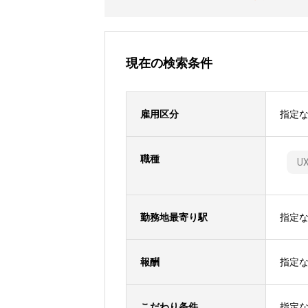
現在の検索条件
雇用区分
指定
職種
U
勤務地最寄り駅
指定
報酬
指定
こだわり条件
指定