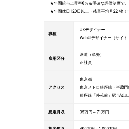
★年間給与上昇率8％＆明確な評価制度で、
★年間休日120日以上・残業平均月22.4
UXデザイナー

職種
WebUIデザイナー（サイ
派遣（単発）

雇用区分
正社員
東京都

アクセス
東京メトロ銀座線・半蔵門線
銀座線「外苑前」駅 1A出口
想定月収
35万円～71万円
想定年収
400万円～1,000万円