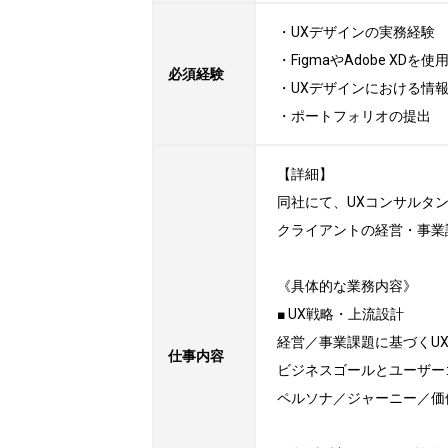
・UXデザインの実務経験

・FigmaやAdobe XD
必須経験
・UXデザインにおける情
・ポートフォリオの提出
【詳細】

同社にて、UXコンサルタン
クライアントの経営・事業
《具体的な業務内容》

■ UX戦略・上流設計

経営／事業課題に基づくUX
仕事内容
ビジネスゴールとユーザー
ペルソナ／ジャーニー／価