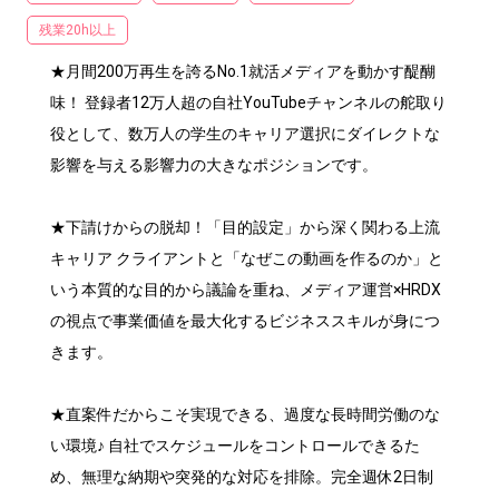
残業20h以上
★月間200万再生を誇るNo.1就活メディアを動かす醍醐
味！ 登録者12万人超の自社YouTubeチャンネルの舵取り
役として、数万人の学生のキャリア選択にダイレクトな
影響を与える影響力の大きなポジションです。

★下請けからの脱却！「目的設定」から深く関わる上流
キャリア クライアントと「なぜこの動画を作るのか」と
いう本質的な目的から議論を重ね、メディア運営×HRDX
の視点で事業価値を最大化するビジネススキルが身につ
きます。

★直案件だからこそ実現できる、過度な長時間労働のな
い環境♪ 自社でスケジュールをコントロールできるた
め、無理な納期や突発的な対応を排除。完全週休2日制