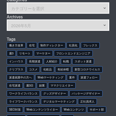
Archives
Tags
働き方改革
在宅
制作ディレクター
社員化
フレックス
週3
リモート
マーケター
フロントエンドエンジニア
インハウス
長期派遣
人材紹介
転職
スポット派遣
クリプラス
コスメ
化粧品
有給休暇
新型コロナウイルス
派遣就業中の方へ
Webマーケティング
案件
派遣フォロー
在宅派遣
週3日
副業
ママクリエイター
ワークライフバランス
グッズデザイナー
パッケージデザイナー
ライフワークバランス
デジタルマーケティング
正社員求人
SEO対策
Webコンテンツライター
Webコンテンツ
サポート部