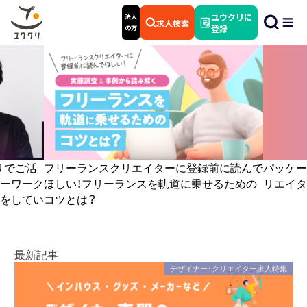
ユウクリに
法人
求人検索
の方
登録
リでご活
フリーランスクリエイターに登録前に読んで
パッケー
ーワーク
ほしい！フリーランスを軌道に乗せるための
リエイタ
をしてい
コツとは？
最新記事
デザイナー・クリエイター求人特集