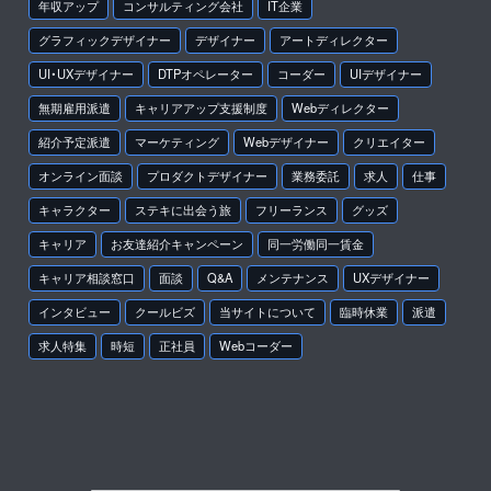
年収アップ
コンサルティング会社
IT企業
グラフィックデザイナー
デザイナー
アートディレクター
UI・UXデザイナー
DTPオペレーター
コーダー
UIデザイナー
無期雇用派遣
キャリアアップ支援制度
Webディレクター
紹介予定派遣
マーケティング
Webデザイナー
クリエイター
オンライン面談
プロダクトデザイナー
業務委託
求人
仕事
キャラクター
ステキに出会う旅
フリーランス
グッズ
キャリア
お友達紹介キャンペーン
同一労働同一賃金
キャリア相談窓口
面談
Q&A
メンテナンス
UXデザイナー
インタビュー
クールビズ
当サイトについて
臨時休業
派遣
求人特集
時短
正社員
Webコーダー