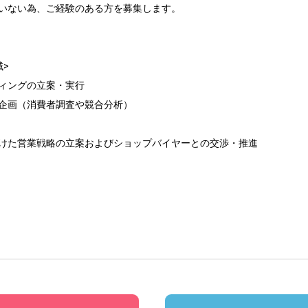
いない為、ご経験のある方を募集します。

>

ィングの立案・実行

企画（消費者調査や競合分析）

けた営業戦略の立案およびショップバイヤーとの交渉・推進
