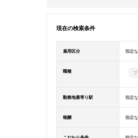
現在の検索条件
雇用区分
指定
職種
プ
勤務地最寄り駅
指定
報酬
指定
こだわり条件
指定