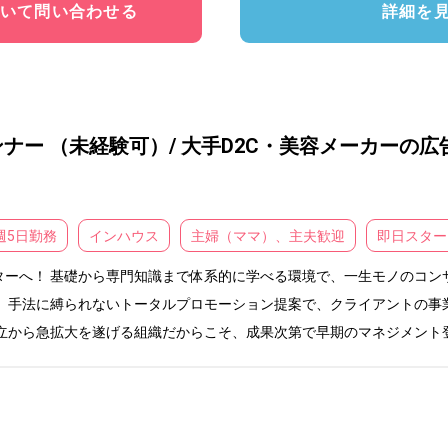
いて問い合わせる
詳細を
ー （未経験可）/ 大手D2C・美容メーカーの広告
週5日勤務
インハウス
主婦（ママ）、主夫歓迎
即日スター
ーへ！ 基礎から専門知識まで体系的に学べる環境で、一生モノのコン
 手法に縛られないトータルプロモーション提案で、クライアントの事
設立から急拡大を遂げる組織だからこそ、成果次第で早期のマネジメント