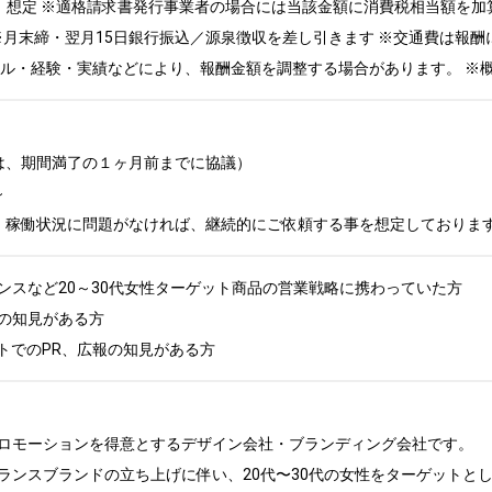
税抜）想定 ※適格請求書発行事業者の場合には当該金額に消費税相当額を加
 ※月末締・翌月15日銀行振込／源泉徴収を差し引きます ※交通費は報酬
キル・経験・実績などにより、報酬金額を調整する場合があります。 ※
は、期間満了の１ヶ月前までに協議）



、稼働状況に問題がなければ、継続的にご依頼する事を想定しておりま
ンスなど20～30代女性ターゲット商品の営業戦略に携わっていた方

の知見がある方

トでのPR、広報の知見がある方
ロモーションを得意とするデザイン会社・ブランディング会社です。

ランスブランドの立ち上げに伴い、20代〜30代の女性をターゲットとし