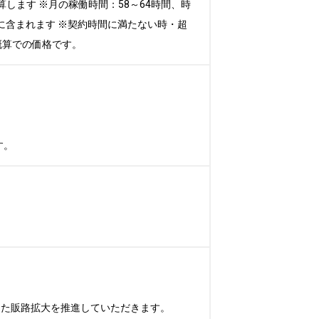
算します ※月の稼働時間：58～64時間、時
に含まれます ※契約時間に満たない時・超
概算での価格です。
す。
た販路拡大を推進していただきます。
