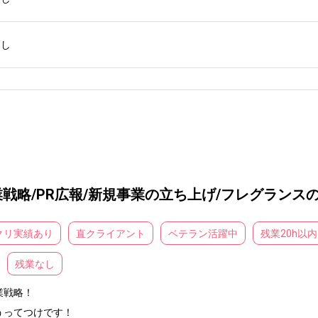
なし
戦略/PR広報/新規事業の立ち上げ/フレグランス
クリ実績あり
直クライアント
ベテラン活躍中
残業20h以内
残業なし
戦略！

うってつけです！